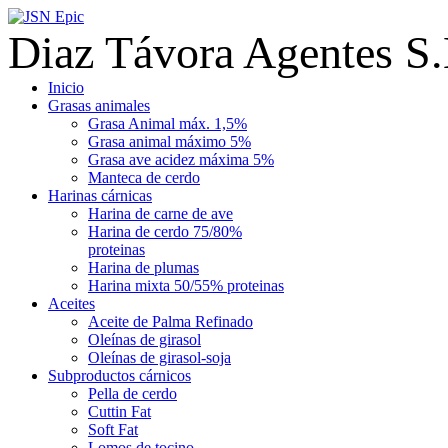
Diaz Távora Agentes S.
Inicio
Grasas animales
Grasa Animal máx. 1,5%
Grasa animal máximo 5%
Grasa ave acidez máxima 5%
Manteca de cerdo
Harinas cárnicas
Harina de carne de ave
Harina de cerdo 75/80%
proteinas
Harina de plumas
Harina mixta 50/55% proteinas
Aceites
Aceite de Palma Refinado
Oleínas de girasol
Oleínas de girasol-soja
Subproductos cárnicos
Pella de cerdo
Cuttin Fat
Soft Fat
Lomos de tocino