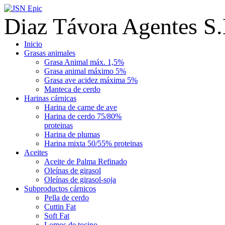
Diaz Távora Agentes S.
Inicio
Grasas animales
Grasa Animal máx. 1,5%
Grasa animal máximo 5%
Grasa ave acidez máxima 5%
Manteca de cerdo
Harinas cárnicas
Harina de carne de ave
Harina de cerdo 75/80%
proteinas
Harina de plumas
Harina mixta 50/55% proteinas
Aceites
Aceite de Palma Refinado
Oleínas de girasol
Oleínas de girasol-soja
Subproductos cárnicos
Pella de cerdo
Cuttin Fat
Soft Fat
Lomos de tocino